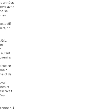
Des années
ours
, avec
ans sa
s les
ollectif
tu et, en
sible
,
ion
es
 autant
ouvenirs
tique de
ionale
thelot de
avail
ines et
nscrivait
ins
s
érenne qui