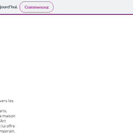
jourd'hui.
Commencez
vers les
ris,
 la maison
'Art
lui offre
emporain,