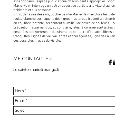
s’inscrit dans l’espace public et que chacun peut s’approprier, Soph
Marie-Heim interroge un autre rapport de l’artiste à la ville et au te
habitants et aux passants,
Enfin, dans ses dessins, Sophie Sainte-Marie-Heim explore les vide
feuille blanche sur laquelle des lignes fracturées tracent un chem
en équilibre instable, serpentent au milieu de pavés de couleurs – 
précautionneusement ou, au contraire, jetés là comme sont jetées 
destinées des hommes – dessinent les contours d’espaces libres e
tranquilles. Lignes de vie, vaillantes et courageuses, ligne de l’à ven
des possibles, traces du visible...
ME CONTACTER
so.sainte-marie@orange.fr