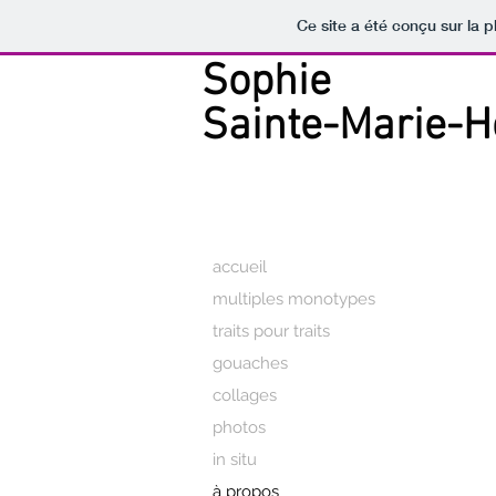
Ce site a été conçu sur la p
Sophie
Sainte-Marie-
accueil
multiples monotypes
traits pour traits
gouaches
collages
photos
in situ
à propos