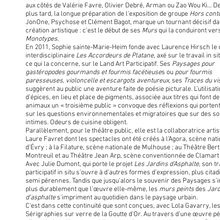
aux côtés de Valérie Favre, Olivier Debré, Arman ou Zao Wou Ki... 
plus tard, la longue préparation de l'exposition de groupe
Hors cont
JonOne, Psychose et Clément Bagot, marque un tournant décisif d
création artistique : c'est le début de ses
Murs
qui la conduiront ver
Monotypes
.
En 2011, Sophie sainte-Marie-Heim fonde avec Laurence Hirsch le c
interdisciplinaire
Les Accordeurs de Platane
, axé sur le travail in si
ce qui la concerne, sur le Land Art Participatif. Ses
Paysages pour
gastéropodes gourmands et fourmis facétieuse
s ou
pour fourmis
paresseuses, violoncelle et escargots aventureux
, ses
Traces du vi
suggèrent au public une aventure faite de poésie picturale. L’utilisat
d’épices, en lieu et place de pigments, associée aux titres qui font d
animaux un « troisième public » convoque des réflexions qui portent
sur les questions environnementales et migratoires que sur des s
intimes. Odeurs de cuisine obligent.
Parallèlement, pour le théâtre public, elle est la collaboratrice artis
Laure Favret dont les spectacles ont été créés à l’Agora, scène nat
d’Évry ; à la Filature, scène nationale de Mulhouse ; au Théâtre Ber
Montreuil et au Théâtre Jean Arp, scène conventionnée de Clamart
Avec Julie Dumont, qui porte le projet
Les Jardins d’Asphalte,
son tr
participatif in situ s’ouvre à d’autres formes d’expression, plus citad
semi pérennes. Tandis que jusqu'alors le souvenir des Paysages s’i
plus durablement que l’œuvre elle-même, les
murs peints
des
Jard
d’asphalte
s’impriment au quotidien dans le paysage urbain.
C'est dans cette continuité que sont conçues, avec Lola Gavarry, le
Sérigraphies sur verre de la Goutte d'Or. Au travers d’une œuvre p