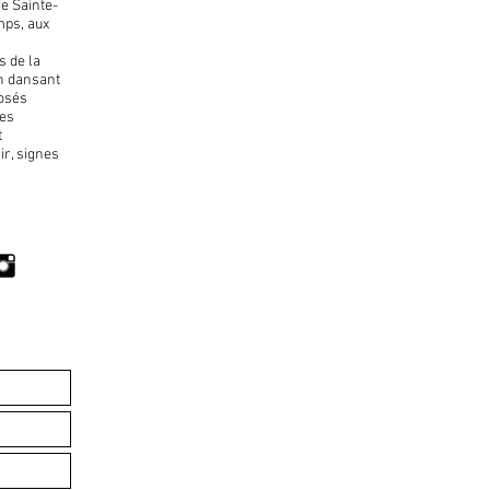
ie Sainte-
mps, aux
s de la
in dansant
posés
les
t
ir, signes